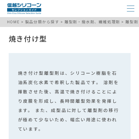
HOME
製品分類から探す
離型剤・撥水剤、繊維処理剤
離型剤
焼き付け型
焼き付け型離型剤は、シリコーン樹脂を石
油系炭化水素で希釈した製品です。 溶剤を
揮散させた後、高温で焼き付けることによ
り皮膜を形成し、長時間離型効果を発揮し
ます。 また、成型品に対して離型剤の移行
が極めて少ないため、幅広い用途に使われ
ています。