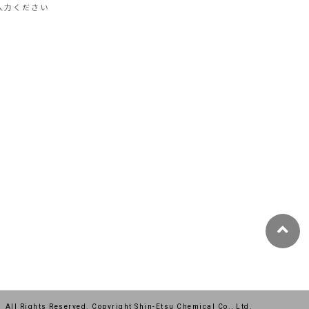
入力ください
All Rights Reserved. Copyright Shin-Etsu Chemical Co., Ltd.