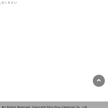
入力ください
All Rights Reserved. Copyright Shin-Etsu Chemical Co., Ltd.