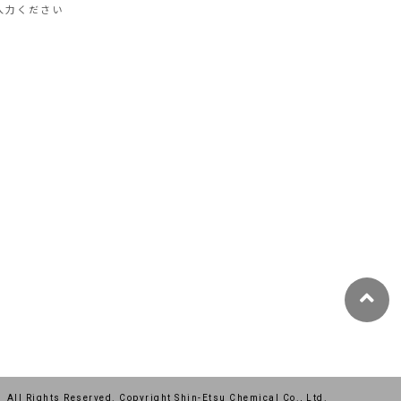
入力ください
All Rights Reserved. Copyright Shin-Etsu Chemical Co., Ltd.