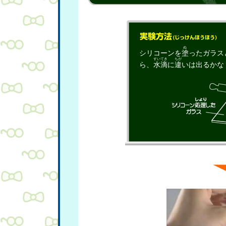
ぬ
シリコーンを
塗
ったガラス
すいてき
ちが
ら、
水滴
に
違
いは出るかな