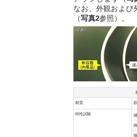
なお、外観および
（
写真2
参照）。
材質
特性試験
抽
抽