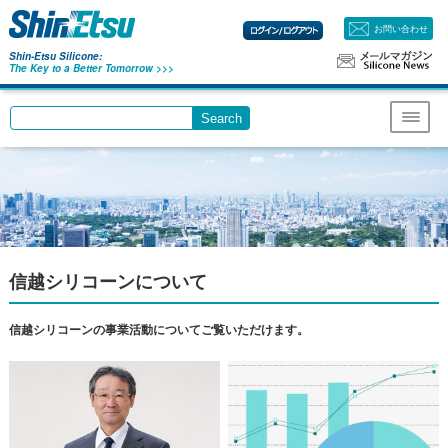
お問い合わせ
Shin-Etsu Silicone:
The Key to a Better Tomorrow >>>
Search
Write your search query here
Menu
信越シリコーンについて
信越シリコーンの事業活動についてご覧いただけます。