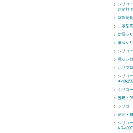
シリコ
超耐熱タイ
室温硬
二液型
防曇シ
液状シ
シリコ
環状シロ
ポリプ
シリコ
X-48-15
シリコ
難燃・
シリコ
耐油・耐
シリコ
KR-400