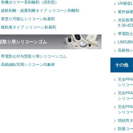
有機ポリマー系剥離剤（溶剤型）
UV吸収
超軽剥離・超重剥離タイプ シリコーン剥離剤
紫外線硬
厚塗り可能なシリコーン粘着剤
光拡散
X-30-42
微粘着タイプ シリコーン粘着剤
帯電防
型取り用シリコーンゴム
LIMS
高耐熱
帯電防止付与型取り用シリコーンゴム
高精細転写用シリコーン印象材
その他
完全PF
シリコ
完全PF
シリコ
完全PF
シリコ
焼結性タ
防曇コ