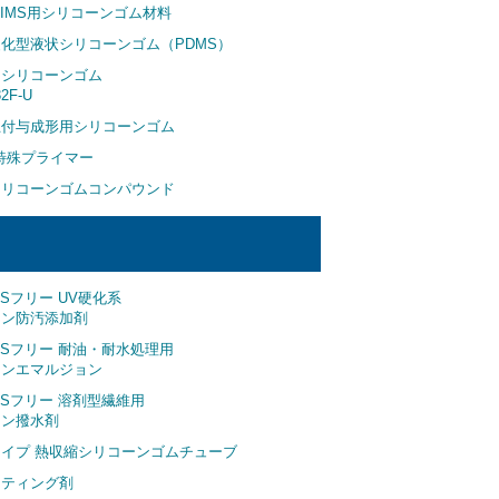
LIMS用シリコーンゴム材料
化型液状シリコーンゴム（PDMS）
用シリコーンゴム
32F-U
止付与成形用シリコーンゴム
用特殊プライマー
シリコーンゴムコンパウンド
ASフリー UV硬化系
ーン防汚添加剤
ASフリー 耐油・耐水処理用
ーンエマルジョン
ASフリー 溶剤型繊維用
ーン撥水剤
イプ 熱収縮シリコーンゴムチューブ
ーティング剤