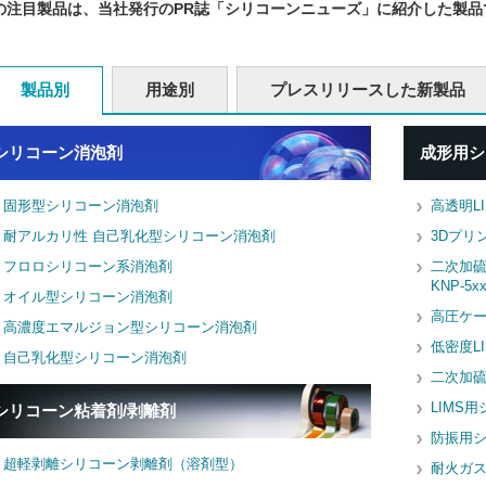
の注目製品は、当社発行のPR誌「シリコーンニューズ」に紹介した製品
製品別
用途別
プレスリリースした新製品
シリコーン消泡剤
成形用シ
固形型シリコーン消泡剤
高透明LI
耐アルカリ性 自己乳化型シリコーン消泡剤
3Dプリ
フロロシリコーン系消泡剤
二次加
KNP-5
オイル型シリコーン消泡剤
高圧ケ
高濃度エマルジョン型シリコーン消泡剤
低密度L
自己乳化型シリコーン消泡剤
二次加硫
LIMS
シリコーン粘着剤/剥離剤
防振用
超軽剥離シリコーン剥離剤（溶剤型）
耐火ガ