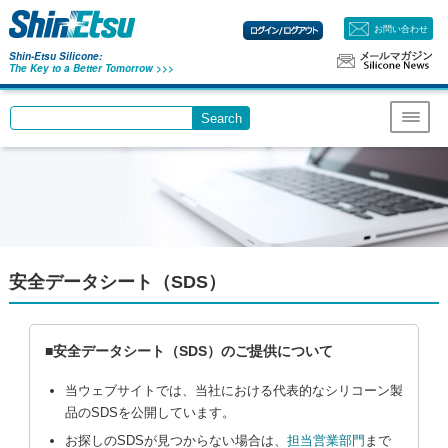
お問い合わせ
Shin-Etsu Silicone:
The Key to a Better Tomorrow >>>
Search
Write your search query here
Menu
安全データシート（SDS）
■安全データシート（SDS）のご提供について
当ウェブサイトでは、当社における代表的なシリコーン製
品のSDSを公開しています。
お探しのSDSが見つからない場合は、
担当営業部門
まで