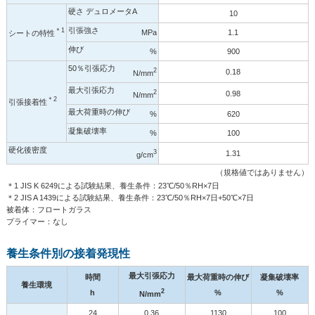
硬さ デュロメータA
10
引張強さ
＊1
MPa
1.1
シートの特性
伸び
%
900
50％引張応力
2
0.18
N/mm
最大引張応力
2
0.98
N/mm
＊2
引張接着性
最大荷重時の伸び
%
620
凝集破壊率
%
100
硬化後密度
3
1.31
g/cm
（規格値ではありません）
＊1 JIS K 6249による試験結果、養生条件：23℃/50％RH×7日
＊2 JIS A 1439による試験結果、養生条件：23℃/50％RH×7日+50℃×7日
被着体：フロートガラス
プライマー：なし
養生条件別の接着発現性
最大引張応力
時間
最大荷重時の伸び
凝集破壊率
養生環境
2
h
%
%
N/mm
24
0.36
1130
100