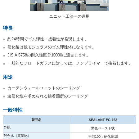
ユニット工法への適用
特長
約24時間でゴム弾性・接着性が発現します。
硬化後は低モジュラスのゴム弾性体になります。
JIS A 5758の耐久性区分10030に適合します。
一般的なフロートガラスに対しては、ノンプライマーで接着します。
用途
カーテンウォールユニットのシーリング
速硬化性を求められる接着箇所のシーリング
一般特性
製品名
SEALANT-FC-163
外観
黒色ペースト状
混合比（質量比）
主剤100：硬化剤10