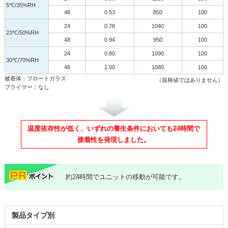
5℃/35%RH
48
0.53
850
100
24
0.78
1040
100
23℃/50%RH
48
0.94
950
100
24
0.80
1090
100
30℃/70%RH
48
1.00
1080
100
被着体：フロートガラス
（規格値ではありません）
プライマー：なし
温度依存性が低く、いずれの養生条件においても24時間で
接着性を発現しました。
約24時間でユニットの移動が可能です。
製品タイプ別