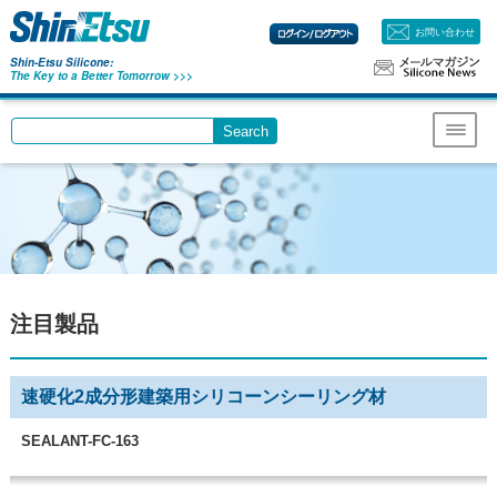
お問い合わせ
Shin-Etsu Silicone:
The Key to a Better Tomorrow >>>
Search
Write your search query here
Menu
注目製品
速硬化2成分形建築用シリコーンシーリング材
SEALANT-FC-163