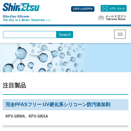
お問い合わせ
Shin-Etsu Silicone:
The Key to a Better Tomorrow >>>
Search
Write your search query here
Menu
注目製品
完全PFASフリー UV硬化系シリコーン防汚添加剤
KFV-1000A、KFV-1001A