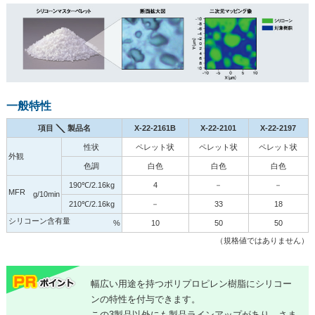
一般特性
項目
製品名
X-22-2161B
X-22-2101
X-22-2197
性状
ペレット状
ペレット状
ペレット状
外観
色調
白色
白色
白色
190℃/2.16kg
4
－
－
MFR
g/10min
210℃/2.16kg
－
33
18
シリコーン含有量
%
10
50
50
（規格値ではありません）
幅広い用途を持つポリプロピレン樹脂にシリコー
ンの特性を付与できます。
この3製品以外にも製品ラインアップがあり、さま