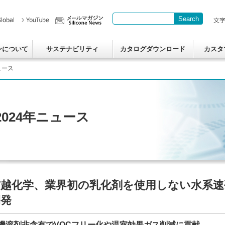
Search
Write your search query here
ンについて
サステナビリティ
カタログダウンロード
カスタ
ュース
2024年ニュース
信越化学、業界初の乳化剤を使用しない水系
開発
機溶剤非含有でVOCフリー化や温室効果ガス削減に貢献