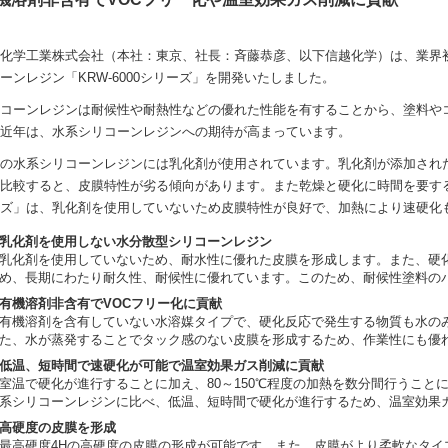
化学工業株式会社（本社：東京、社長：斉藤恭彦、以下信越化学）は、業界
ーンレジン「KRW-6000シリーズ」を開発いたしました。
コーンレジンは耐候性や耐熱性などの優れた性能を有することから、塗料や
近年は、水系シリコーンレジンへの期待が高まっています。
の水系シリコーンレジンには乳化剤が使用されています。乳化剤が添加され
比較すると、皮膜特性が劣る傾向があります。また乾燥と硬化に時間を要すると
ズ」は、乳化剤を使用していないため皮膜特性が良好で、加熱により速硬化
乳化剤を使用しない水分散型シリコーンレジン
乳化剤を使用していないため、耐水性に優れた皮膜を形成します。また、硬
め、長期にわたり耐久性、耐候性に優れています。このため、耐候性塗料の
有機溶剤非含有でVOCフリー化に貢献
有機溶剤を含有していない水溶媒タイプで、硬化反応で発生する物質も水のみ
た、水が蒸発することでタック感のない皮膜を形成するため、作業性にも優
低温、短時間で速硬化が可能で温室効果ガス削減に貢献
室温で硬化が進行することに加え、80～150℃程度の加熱を数分間行うこと
系シリコーンレジンに比べ、低温、短時間で硬化が進行するため、温室効果
高硬度の皮膜を形成
最高硬度4Hの高硬度の皮膜の形成が可能です。また、皮膜がより柔軟なタイ