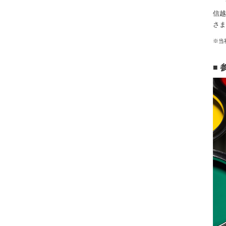
信越
さま
※当
■ 