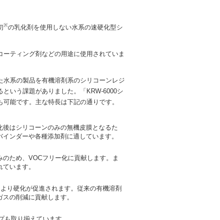
※
初
の乳化剤を使用しない水系の速硬化型シ
コーティング剤などの用途に使用されていま
た水系の製品を有機溶剤系のシリコーンレジ
いう課題がありました。「KRW-6000シ
も可能です。主な特長は下記の通りです。
化後はシリコーンのみの無機皮膜となるた
バインダーや各種添加剤に適しています。
のため、VOCフリー化に貢献します。ま
れています。
により硬化が促進されます。従来の有機溶剤
ガスの削減に貢献します。
プも取り揃えています。