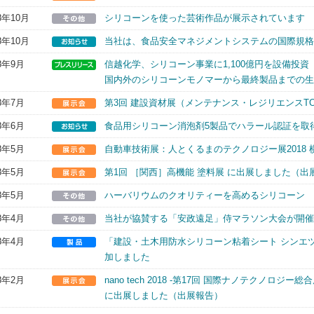
8年10月
シリコーンを使った芸術作品が展示されています
8年10月
当社は、食品安全マネジメントシステムの国際規格「F
18年9月
信越化学、シリコーン事業に1,100億円を設備投資
国内外のシリコーンモノマーから最終製品までの生
18年7月
第3回 建設資材展（メンテナンス・レジリエンスTO
18年6月
食品用シリコーン消泡剤5製品でハラール認証を取
18年5月
自動車技術展：人とくるまのテクノロジー展2018
18年5月
第1回 ［関西］高機能 塗料展 に出展しました（出
18年5月
ハーバリウムのクオリティーを高めるシリコーン
18年4月
当社が協賛する「安政遠足」侍マラソン大会が開催
18年4月
「建設・土木用防水シリコーン粘着シート シンエツ 
加しました
18年2月
nano tech 2018 -第17回 国際ナノテクノロジー
に出展しました（出展報告）