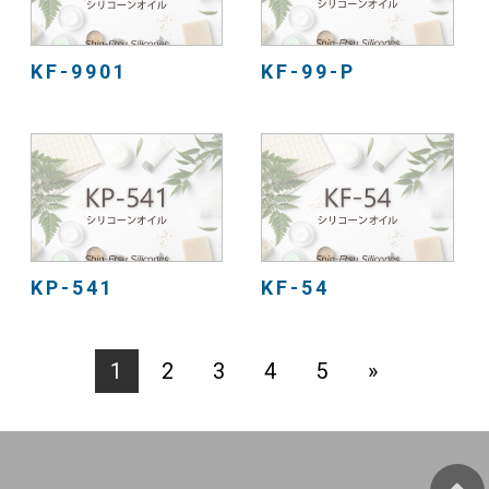
KF-9901
KF-99-P
KP-541
KF-54
1
2
3
4
5
»