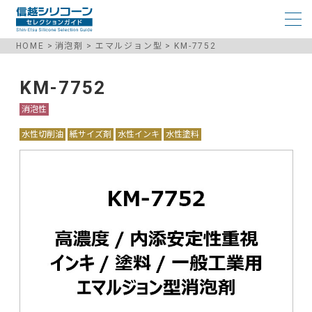
HOME
消泡剤
エマルジョン型
KM-7752
KM-7752
消泡性
水性切削油
紙サイズ剤
水性インキ
水性塗料