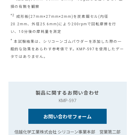
損の有無を観察
*2
成形板(27mm×27mm×2mm)を炭素鋼セル(内径
20.2mm、外径25.6mm)により200rpmで回転摩擦を行
い、10分後の摩耗量を測定
*
本試験結果は、シリコーンゴムパウダーを添加した際の一
般的な効果をあらわす参考値です。KMP-597を使用したデー
タではありません。
製品に関するお問い合わせ
KMP-597
お問い合わせフォーム
信越化学工業株式会社 シリコーン事業本部 営業第二部