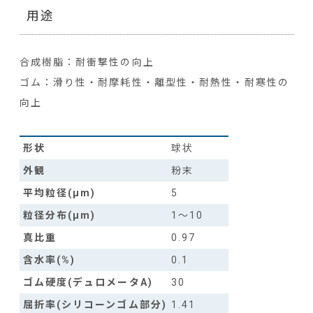
用途
合成樹脂：耐衝撃性の向上
ゴム：滑り性・耐摩耗性・離型性・耐熱性・耐寒性の
向上
形状
球状
外観
粉末
平均粒径(µm)
5
粒径分布(µm)
1～10
真比重
0.97
含水率(%)
0.1
ゴム硬度(デュロメータA)
30
屈折率(シリコーンゴム部分)
1.41