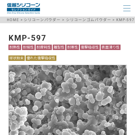
HOME
シリコーンパウダー
シリコーンゴムパウダー
KMP-597
KMP-597
耐熱性
耐候性
耐摩耗性
離型性
耐寒性
衝撃吸収性
表面滑り性
球状粉末
優れた衝撃吸収性