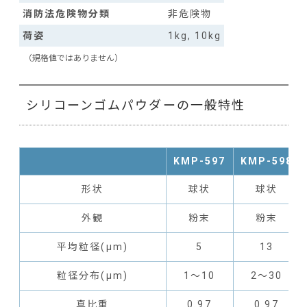
消防法危険物分類
非危険物
荷姿
1kg, 10kg
（規格値ではありません）
シリコーンゴムパウダーの一般特性
KMP-597
KMP-598
形状
球状
球状
外観
粉末
粉末
平均粒径(μm)
5
13
粒径分布(μm)
1～10
2～30
真比重
0.97
0.97