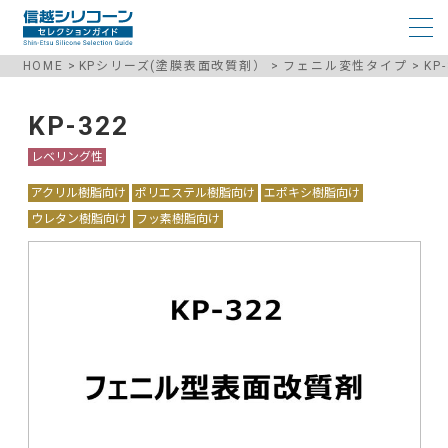
HOME
KPシリーズ(塗膜表面改質剤）
フェニル変性タイプ
KP
KP-322
レベリング性
アクリル樹脂向け
ポリエステル樹脂向け
エポキシ樹脂向け
ウレタン樹脂向け
フッ素樹脂向け