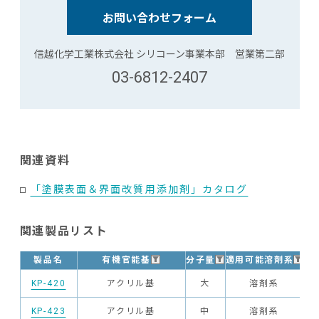
お問い合わせフォーム
信越化学工業株式会社 シリコーン事業本部 営業第二部
03-6812-2407
関連資料
「塗膜表面＆界面改質用添加剤」カタログ
関連製品リスト
有機官能基
分子量
適用可能溶剤系
レ
製品名
KP-420
アクリル基
大
溶剤系
KP-423
アクリル基
中
溶剤系