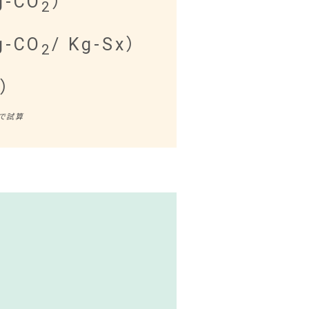
g-CO
）​
2
g-CO
/ Kg-Sx​）​
2
​​
で試算​