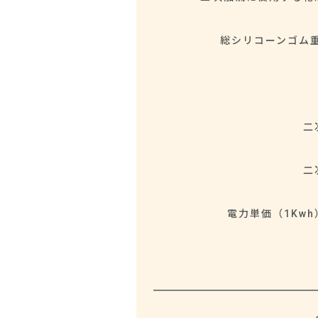
総シリコーンゴム重
二
二
電力単価（1Kw
CO
最
オ
2
大
ー
排
加
ブ
出
硫
ン
係
温
昇
数
度
温
(*)