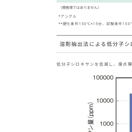
（規格値ではありません）
*アングル
**硬化条件150℃×15分、試験条件150℃
溶剤抽出法による低分子シ
低分子シロキサンを低減し、接点