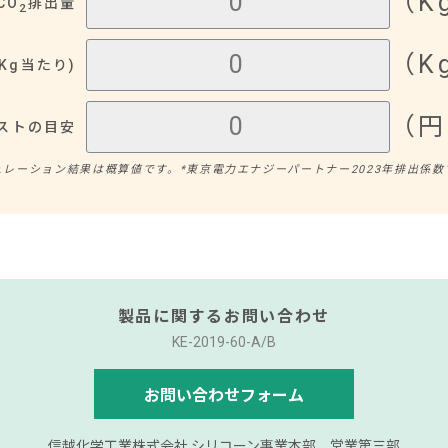
（K
CO
排出量​
2
（K
g当たり)​
（円​）
ストの目安
レーション結果は概算値です。​*東京電力エナジーパートナー2023年排出係数
製品に関するお問い合わせ
KE-2019-60-A/B
お問い合わせフォーム
信越化学工業株式会社 シリコーン事業本部 営業第三部