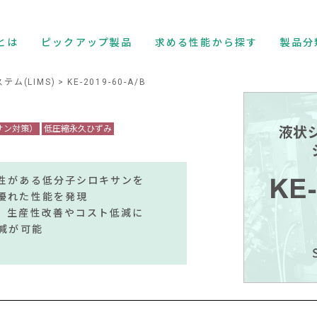
とは
ピックアップ製品
求める性能から探す
製品分
ム(LIMS)
KE-2019-60-A/B
サン対策）
低圧縮永久ひずみ
性がある低分子シロキサンを
優れた性能を発現
、生産性改善やコスト低減に
減が可能