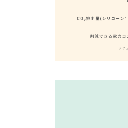
時
間
（h）
CO
排出量(シリコーン1K
2
削減できる電力コ
シミュ