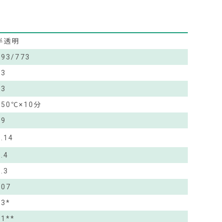
半透明
693/773
33
63
150℃×10分
59
1.14
2.4
9.3
507
43*
41**