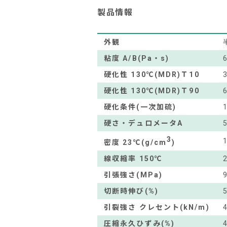
製品情報
外観
粘度 A/B(Pa・s)
硬化性 130℃(MDR)Ｔ10
硬化性 130℃(MDR)Ｔ90
硬化条件(一次加硫)
硬さ・デュロメータA
3
密度 23℃(g/cm
)
線収縮率 150℃
引張強さ(MPa)
切断時伸び(%)
引裂強さ クレセント(kN/m)
圧縮永久ひずみ(%)