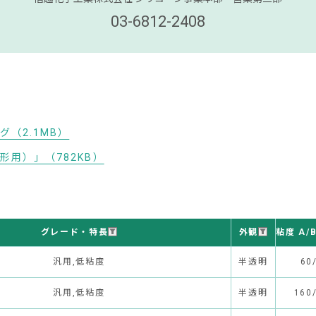
03-6812-2408
（2.1MB）
用）」（782KB）
グレード・特長
外観
粘度 A/B
汎用,低粘度
半透明
60
汎用,低粘度
半透明
160