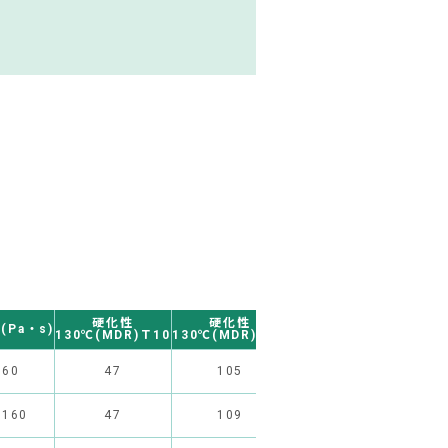
硬化性
硬化性
硬化条件
硬化
(Pa・s)
130℃(MDR)Ｔ10
130℃(MDR)Ｔ90
(一次加硫)
(二次
/60
47
105
120℃×5分
150℃
/160
47
109
120℃×5分
150℃