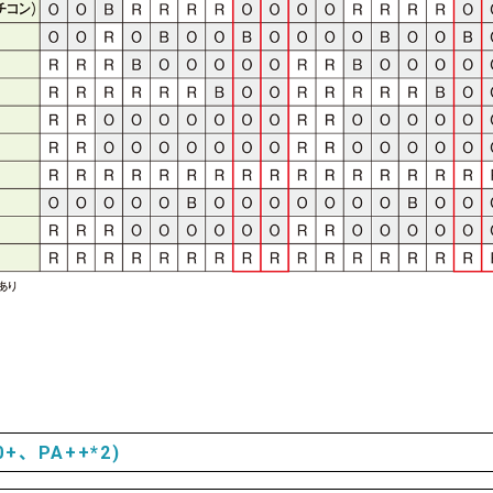
+、PA++*2)