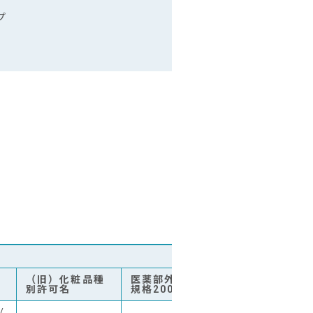
プ
B成分
（旧）化粧品種
医薬部外品原料
化粧品表示名
別許可名
規格2006収載名
/