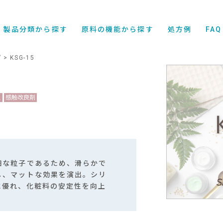
製品分類から探す
原料の機能から探す
処方例
FAQ
プ
KSG-15
ス
感触改良剤
細な粒子であるため、滑らかで
し、マットな効果を演出。シリ
に優れ、化粧料の安定性を向上