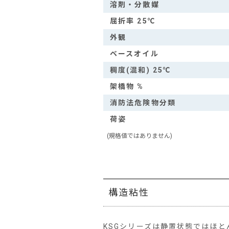
溶剤・分散媒
屈折率 25℃
外観
ベースオイル
稠度(混和) 25℃
架橋物 %
消防法危険物分類
荷姿
(規格値ではありません)
構造粘性
KSGシリーズは静置状態ではほ