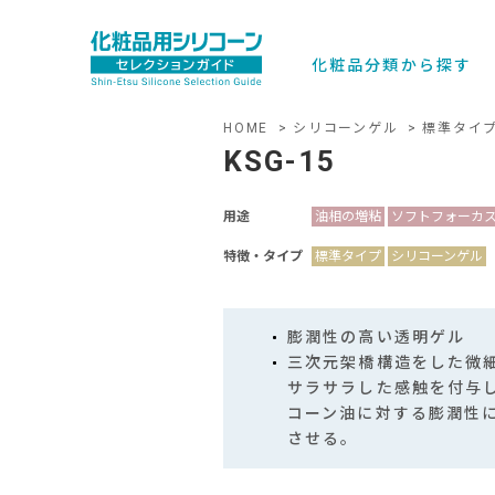
化粧品分類から探す
HOME
シリコーンゲル
標準タイ
KSG-15
用途
油相の増粘
ソフトフォーカ
特徴・タイプ
標準タイプ
シリコーンゲル
膨潤性の高い透明ゲル
三次元架橋構造をした微
サラサラした感触を付与
コーン油に対する膨潤性
させる。