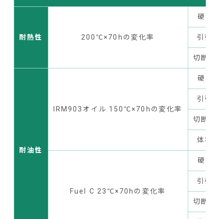
硬さ P
耐熱性
200℃×70hの変化率
引張強
切断時
硬さ P
引張強
IRM903オイル 150℃×70hの変化率
切断時
体積変
耐油性
硬さ P
引張強
Fuel C 23℃×70hの変化率
切断時