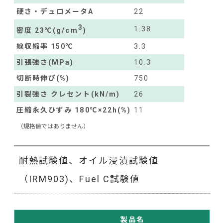
硬さ・デュロメータA
22
3
1.38
密度 23℃(g/cm
)
線収縮率 150℃
3.3
引張強さ(MPa)
10.3
切断時伸び(%)
750
引裂強さ クレセント(kN/m)
26
圧縮永久ひずみ 180℃×22h(%)
11
（規格値ではありません）
耐熱試験値、オイル浸漬試験値
（IRM903)、Fuel C試験値
製品名