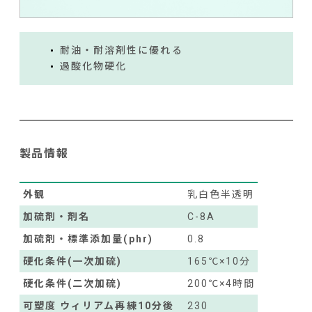
耐油・耐溶剤性に優れる
過酸化物硬化
製品情報
外観
乳白色半透明
加硫剤・剤名
C-8A
加硫剤・標準添加量(phr)
0.8
硬化条件(一次加硫)
165℃×10分
硬化条件(二次加硫)
200℃×4時間
可塑度 ウィリアム再練10分後
230