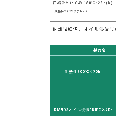
圧縮永久ひずみ 180℃×22h(%)
（規格値ではありません）
耐熱試験値、オイル浸漬試験値
製品名
耐熱性200℃✕70h
IRM903オイル浸漬150℃✕70h