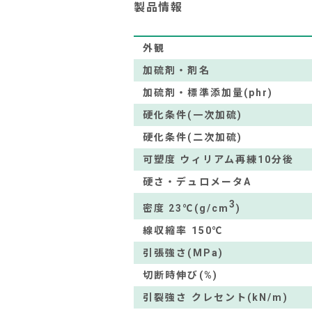
製品情報
外観
加硫剤・剤名
加硫剤・標準添加量(phr)
硬化条件(一次加硫)
硬化条件(二次加硫)
可塑度 ウィリアム再練10分後
硬さ・デュロメータA
3
密度 23℃(g/cm
)
線収縮率 150℃
引張強さ(MPa)
切断時伸び(%)
引裂強さ クレセント(kN/m)