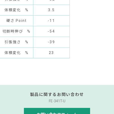
体積変化 %
3.5
硬さ Point
-11
切断時伸び %
-54
引張強さ %
-39
体積変化 %
23
製品に関するお問い合わせ
FE-341T-U