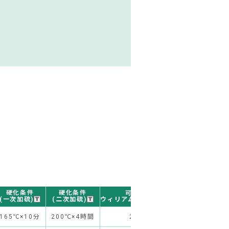
硬化条件
硬化条件
可塑度
硬さ デュロメー
(一次加硫)
(二次加硫)
ウィリアム再練10分後
165℃×10分
200℃×4時間
230
22