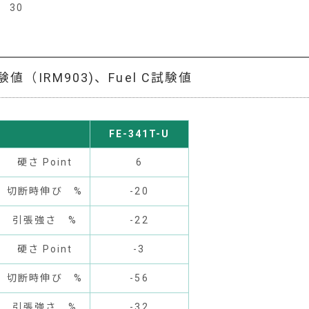
30
（IRM903)、Fuel C試験値
FE-341T-U
硬さ Point
6
切断時伸び %
-20
引張強さ %
-22
硬さ Point
-3
切断時伸び %
-56
引張強さ %
-32