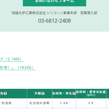
お問い合わせフォーム
信越化学工業株式会社 シリコーン事業本部 営業第三部
03-6812-2408
（2.1MB）
用）」（782KB）
加硫剤・標準添加量
特長
外観
加硫剤・剤名
(phr)
・耐溶剤
乳白色半透明
C-8A
0.8