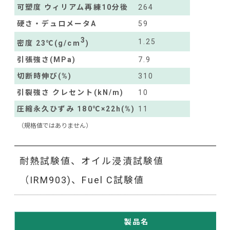
可塑度 ウィリアム再練10分後
264
硬さ・デュロメータA
59
3
1.25
密度 23℃(g/cm
)
引張強さ(MPa)
7.9
切断時伸び(%)
310
引裂強さ クレセント(kN/m)
10
圧縮永久ひずみ 180℃×22h(%)
11
（規格値ではありません）
耐熱試験値、オイル浸漬試験値
（IRM903)、Fuel C試験値
製品名