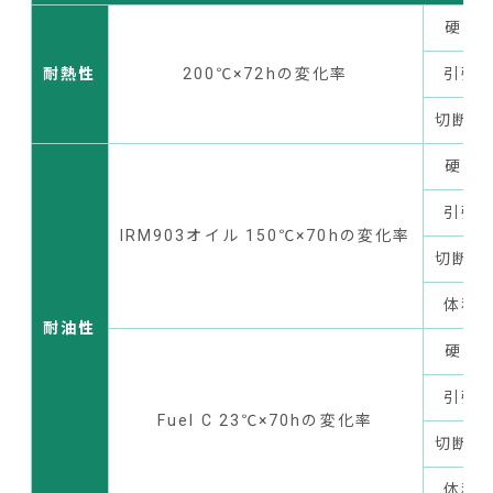
硬さ P
耐熱性
200℃×72hの変化率
引張強
切断時
硬さ P
引張強
IRM903オイル 150℃×70hの変化率
切断時
体積変
耐油性
硬さ P
引張強
Fuel C 23℃×70hの変化率
切断時
体積変