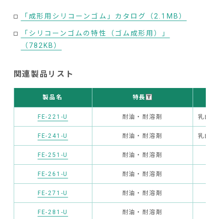
「成形用シリコーンゴム」カタログ（2.1MB）
「シリコーンゴムの特性（ゴム成形用）」
（782KB）
関連製品リスト
特長
外
製品名
FE-221-U
耐油・耐溶剤
乳白色
FE-241-U
耐油・耐溶剤
乳白色
FE-251-U
耐油・耐溶剤
淡
FE-261-U
耐油・耐溶剤
淡
FE-271-U
耐油・耐溶剤
灰
FE-281-U
耐油・耐溶剤
灰