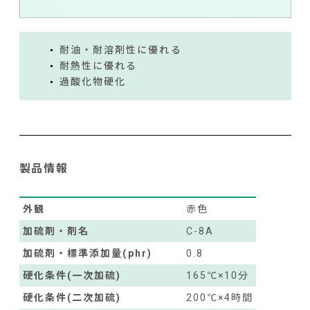
耐油・耐溶剤性に優れる
耐熱性に優れる
過酸化物硬化
製品情報
外観
赤色
加硫剤・剤名
C-8A
加硫剤・標準添加量(phr)
0.8
硬化条件(一次加硫)
165℃×10分
硬化条件(二次加硫)
200℃×4時間