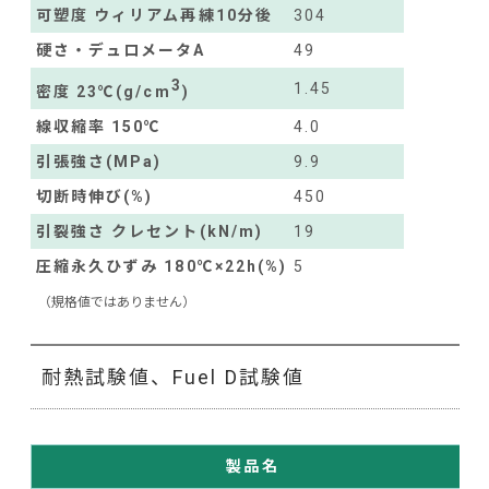
可塑度 ウィリアム再練10分後
304
硬さ・デュロメータA
49
3
1.45
密度 23℃(g/cm
)
線収縮率 150℃
4.0
引張強さ(MPa)
9.9
切断時伸び(%)
450
引裂強さ クレセント(kN/m)
19
圧縮永久ひずみ 180℃×22h(%)
5
（規格値ではありません）
耐熱試験値、Fuel D試験値
製品名