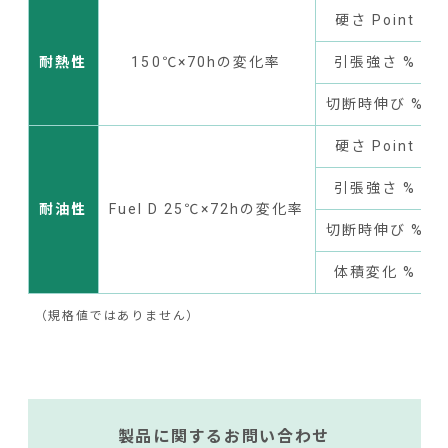
硬さ Point
耐熱性
150℃×70hの変化率
引張強さ %
切断時伸び %
硬さ Point
引張強さ %
耐油性
Fuel D 25℃×72hの変化率
切断時伸び %
体積変化 %
（規格値ではありません）
製品に関するお問い合わせ