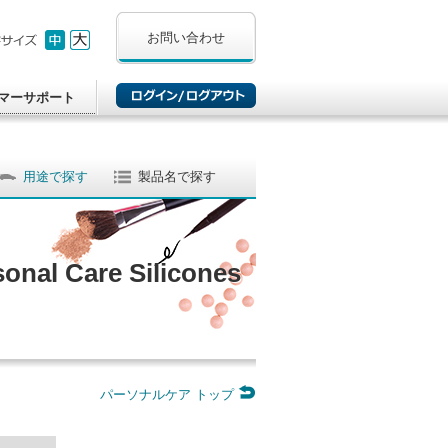
お問い合わせ
マーサポート
用途で探す
製品名で探す
onal Care Silicones
パーソナルケア トップ