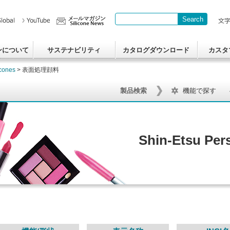
Search
Write your search query here
ンについて
サステナビリティ
カタログダウンロード
カスタ
icones
> 表面処理顔料
製品検索
機能で探す
Shin-Etsu Pers