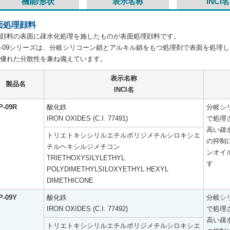
機能/形状
表示名称
INCI名
面処理顔料
顔料の表面に疎水化処理を施したものが表面処理顔料です。
P-09シリーズは、分岐シリコーン鎖とアルキル鎖をもつ処理剤で表面を処理
優れた分散性を兼ね備えています。
表示名称
製品名
INCI名
P-09R
酸化鉄
分岐シ
IRON OXIDES (C.I. 77491)
で処理
高い疎
トリエトキシシリルエチルポリジメチルシロキシエ
の抑制
チルヘキシルジメチコン
ンオイ
TRIETHOXYSILYLETHYL
す
POLYDIMETHYLSILOXYETHYL HEXYL
DIMETHICONE
P-09Y
酸化鉄
分岐シ
IRON OXIDES (C.I. 77492)
で処理
高い疎
トリエトキシシリルエチルポリジメチルシロキシエ