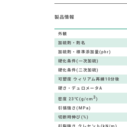
製品情報
外観
加硫剤・剤名
加硫剤・標準添加量(phr)
硬化条件(一次加硫)
硬化条件(二次加硫)
可塑度 ウィリアム再練10分後
硬さ・デュロメータA
3
密度 23℃(g/cm
)
引張強さ(MPa)
切断時伸び(%)
引裂強さ クレセント(kN/m)