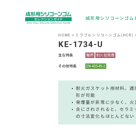
成形用シリコーンゴム
HOME
ミラブルシリコーンゴム(HCR)
KE-1734-U
主な特長
難燃
耐火低発煙
その他特長
EN-45545-2
耐火ガスケット用材料、適
形が可能
発煙量が非常に少なく、火
炎にされされると、セラミ
の寸法変化もほとんどない