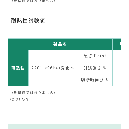
（規格値ではありません）
耐熱性試験値
製品名
KE-
硬さ Point
耐熱性
220℃×96hの変化率
引張強さ %
切断時伸び %
（規格値ではありません）
*C-25A/B