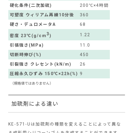
硬化条件(二次加硫)
200℃×4時間
可塑度 ウィリアム再練10分後
360
硬さ・デュロメータA
68
3
1.22
密度 23℃(g/cm
)
引張強さ(MPa)
11.0
切断時伸び(%)
450
引裂強さ クレセント(kN/m)
26
圧縮永久ひずみ 150℃×22h(%)
9
（規格値ではありません）
加硫剤による違い
KE-571-Uは加硫剤の種類を変えることによって異な
る成形用シリコーンゴムを生成することができます。