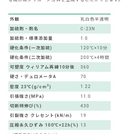
外観
乳白色半透明
加硫剤・剤名
C-23N
加硫剤・標準添加量
1.0
硬化条件(一次加硫)
120℃×10分
硬化条件(二次加硫)
200℃×4時間
可塑度 ウィリアム再練10分後
360
硬さ・デュロメータA
70
3
1.22
密度 23℃(g/cm
)
引張強さ(MPa)
11.0
切断時伸び(%)
430
引裂強さ クレセント(kN/m)
19
圧縮永久ひずみ 100℃×22h(%)
13