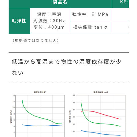
製品名
KE-55
温度：室温
弾性率 E' MPa
7.8
粘弾性
周波数：30Hz
変位：400μm
損失係数 tan σ
0.4
（規格値ではありません）
低温から高温まで物性の温度依存度が少
ない