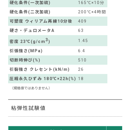
硬化条件(一次加硫)
165℃×10分
硬化条件(二次加硫)
200℃×4時間
可塑度 ウィリアム再練10分後
409
硬さ・デュロメータA
63
3
1.45
密度 23℃(g/cm
)
引張強さ(MPa)
6.4
切断時伸び(%)
510
引裂強さ クレセント(kN/m)
26
圧縮永久ひずみ 180℃×22h(%)
18
（規格値ではありません）
粘弾性試験値