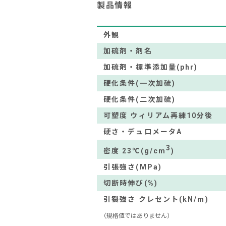
製品情報
外観
加硫剤・剤名
加硫剤・標準添加量(phr)
硬化条件(一次加硫)
硬化条件(二次加硫)
可塑度 ウィリアム再練10分後
硬さ・デュロメータA
3
密度 23℃(g/cm
)
引張強さ(MPa)
切断時伸び(%)
引裂強さ クレセント(kN/m)
（規格値ではありません）