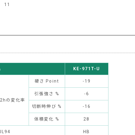
11
名
KE-971T-U
硬さ Point
-19
引張強さ %
-6
72hの変化率
切断時伸び %
-16
体積変化 %
28
UL94
HB