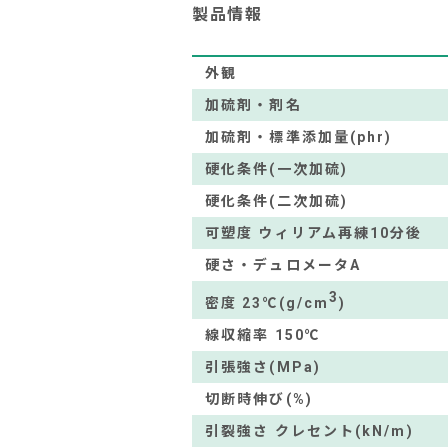
製品情報
外観
加硫剤・剤名
加硫剤・標準添加量(phr)
硬化条件(一次加硫)
硬化条件(二次加硫)
可塑度 ウィリアム再練10分後
硬さ・デュロメータA
3
密度 23℃(g/cm
)
線収縮率 150℃
引張強さ(MPa)
切断時伸び(%)
引裂強さ クレセント(kN/m)