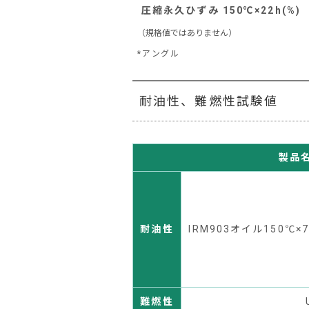
圧縮永久ひずみ 150℃×22h(%)
（規格値ではありません）
*アングル
耐油性、難燃性試験値
製品
耐油性
IRM903オイル150℃×
難燃性