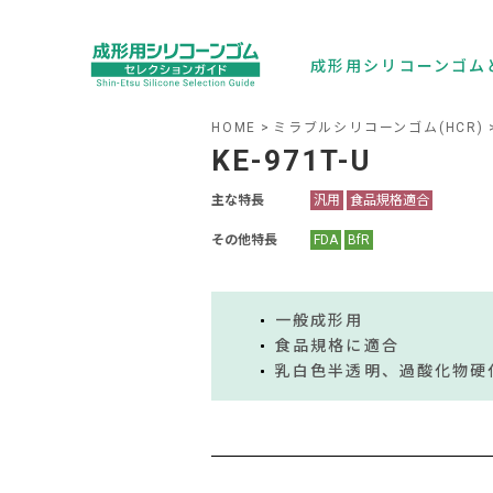
成形用シリコーンゴム
HOME
ミラブルシリコーンゴム(HCR)
KE-971T-U
主な特長
汎用
食品規格適合
その他特長
FDA
BfR
一般成形用
食品規格に適合
乳白色半透明、過酸化物硬