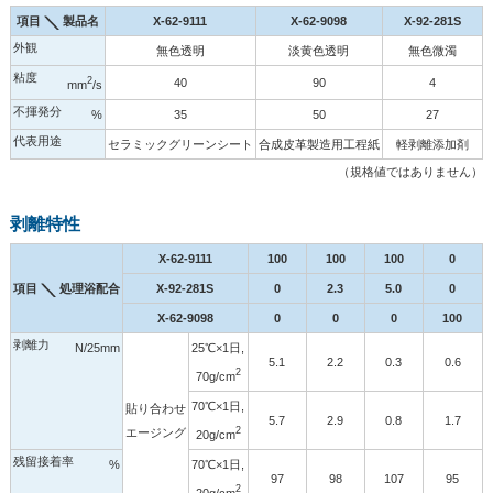
項目
製品名
X-62-9111
X-62-9098
X-92-281S
外観
無色透明
淡黄色透明
無色微濁
粘度
2
40
90
4
mm
/s
不揮発分
%
35
50
27
代表用途
セラミックグリーンシート
合成皮革製造用工程紙
軽剥離添加剤
（規格値ではありません）
剥離特性
X-62-9111
100
100
100
0
項目
処理浴配合
X-92-281S
0
2.3
5.0
0
X-62-9098
0
0
0
100
剥離力
N/25mm
25℃×1日,
5.1
2.2
0.3
0.6
2
70g/cm
70℃×1日,
貼り合わせ
5.7
2.9
0.8
1.7
2
エージング
20g/cm
残留接着率
%
70℃×1日,
97
98
107
95
2
20g/cm