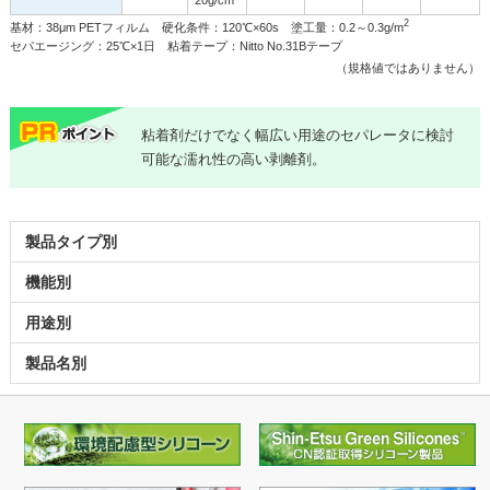
2
基材：38μm PETフィルム 硬化条件：120℃×60s 塗工量：0.2～0.3g/m
セパエージング：25℃×1日 粘着テープ：Nitto No.31Bテープ
（規格値ではありません）
粘着剤だけでなく幅広い用途のセパレータに検討
可能な濡れ性の高い剥離剤。
製品タイプ別
機能別
用途別
製品名別