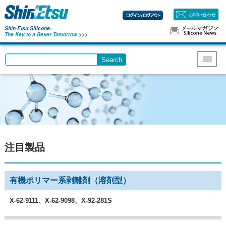
お問い合わせ
Shin-Etsu Silicone:
The Key to a Better Tomorrow >>>
Search
Write your search query here
Menu
注目製品
有機ポリマー系剥離剤（溶剤型）
X-62-9111、X-62-9098、X-92-281S