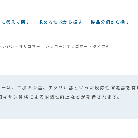
問に答えて探す
求める性能から探す
製品分類から探す
ンレジン・オリゴマー
シリコーンオリゴマー
タイプR
マーは、エポキシ基、アクリル基といった反応性官能基を有
ロキサン骨格による耐熱性向上などが期待されます。