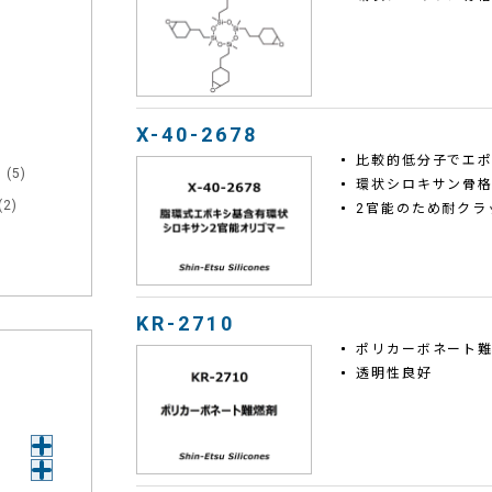
X-40-2678
比較的低分子でエ
性
(5)
環状シロキサン骨
(2)
2官能のため耐クラ
KR-2710
ポリカーボネート
透明性良好