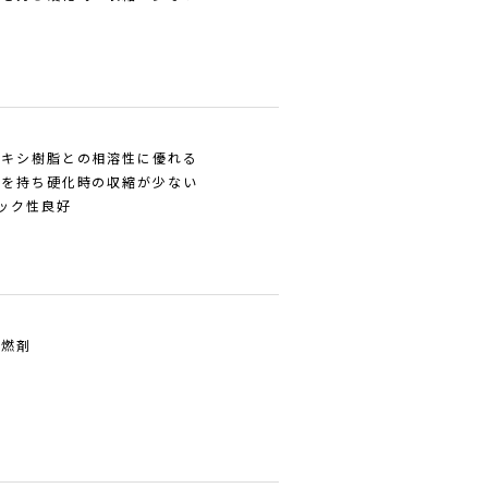
ポキシ樹脂との相溶性に優れる
格を持ち硬化時の収縮が少ない
ック性良好
難燃剤