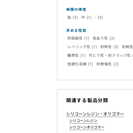
被膜の硬度
高
(3)
中
(1)
-
(3)
求める性能
耐屈曲性
(1)
低反り性
(2)
レベリング性
(1)
耐熱性
(3)
耐候
難燃性
(1)
可とう性・耐クラック性
低硬化収縮
(1)
耐擦傷性
(2)
関連する製品分類
シリコーンレジン・オリゴマー
シリコーンレジン
シリコーンオリゴマー