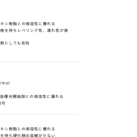
ポキシ樹脂との相溶性に優れる
骨格を持ちレベリング性、濡れ性が良
釈剤としても有効
/mol
与
び各種光開始剤との相溶性に優れる
用可
ポキシ樹脂との相溶性に優れる
格を持ち硬化時の収縮が少ない