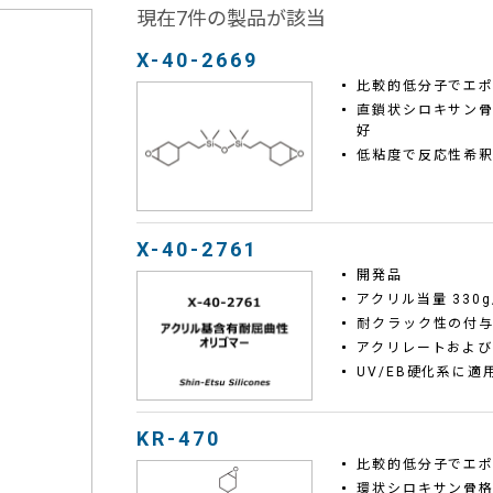
現在7件の製品が該当
X-40-2669
比較的低分子でエ
直鎖状シロキサン
好
低粘度で反応性希
X-40-2761
開発品
アクリル当量 330g
耐クラック性の付
アクリレートおよ
UV/EB硬化系に適
KR-470
比較的低分子でエ
環状シロキサン骨